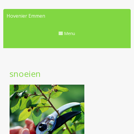
Hovenier Emmen
Menu
snoeien