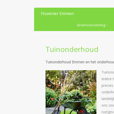
Hovenier Emmen
Groenvoorziening
Tuinonderhoud
Tuinonderhoud Emmen en het onderhoud
Tuinon
iedere 
precies
onderho
landeli
ons ond
rustgev