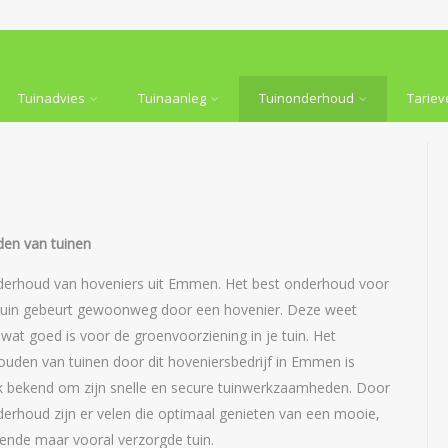
Tuinadvies
Tuinaanleg
Tuinonderhoud
Tariev
en van tuinen
derhoud van hoveniers uit Emmen. Het best onderhoud voor
tuin gebeurt gewoonweg door een hovenier. Deze weet
 wat goed is voor de groenvoorziening in je tuin. Het
uden van tuinen door dit hoveniersbedrijf in Emmen is
jk bekend om zijn snelle en secure tuinwerkzaamheden. Door
erhoud zijn er velen die optimaal genieten van een mooie,
ende maar vooral verzorgde tuin.